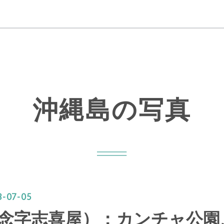
沖縄島の写真
3
-
07
-
05
念字志喜屋）：カンチャ公園