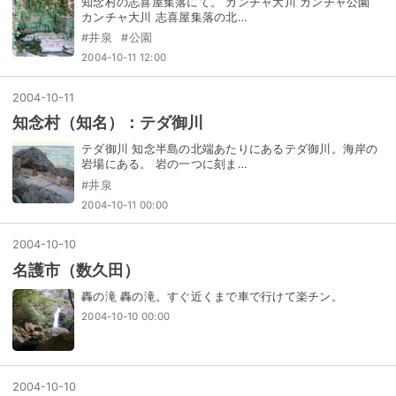
知念村の志喜屋集落にて。 カンチャ大川 カンチャ公園
カンチャ大川 志喜屋集落の北…
#
井泉
#
公園
2004-10-11 12:00
2004
-
10
-
11
知念村（知名）：テダ御川
テダ御川 知念半島の北端あたりにあるテダ御川。海岸の
岩場にある。 岩の一つに刻ま…
#
井泉
2004-10-11 00:00
2004
-
10
-
10
名護市（数久田）
轟の滝 轟の滝。すぐ近くまで車で行けて楽チン。
2004-10-10 00:00
2004
-
10
-
10