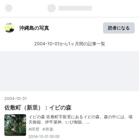
沖縄島の写真
読者になる
2004-10-01から1ヶ月間の記事一覧
2004
-
10
-
31
佐敷町（新里）：イビの森
イビの森 佐敷町字新里にあるイビの森。森の中には、場
天御嶽、伊平屋神、いび御嶽、…
#
拝所
#
井泉
2004-10-31 00:00