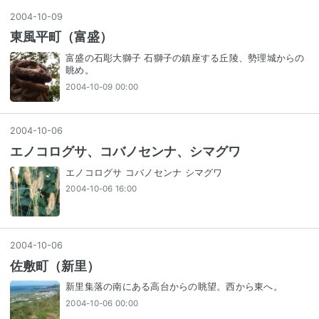
2004
-
10
-
09
東風平町（富盛）
富盛の石彫大獅子 石獅子の鎮座する丘陵、勢理城からの
眺め。
2004-10-09 00:00
2004
-
10
-
06
エノコログサ、コバノセンナ、シマグワ
エノコログサ コバノセンナ シマグワ
2004-10-06 16:00
2004
-
10
-
06
佐敷町（新里）
新里集落の南にある高台からの眺望。西から東へ。
2004-10-06 00:00