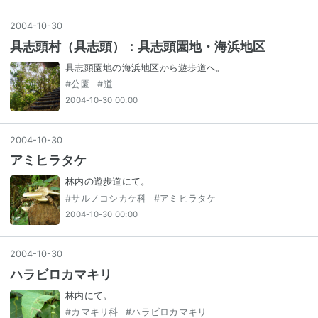
2004
-
10
-
30
具志頭村（具志頭）：具志頭園地・海浜地区
具志頭園地の海浜地区から遊歩道へ。
#
公園
#
道
2004-10-30 00:00
2004
-
10
-
30
アミヒラタケ
林内の遊歩道にて。
#
サルノコシカケ科
#
アミヒラタケ
2004-10-30 00:00
2004
-
10
-
30
ハラビロカマキリ
林内にて。
#
カマキリ科
#
ハラビロカマキリ